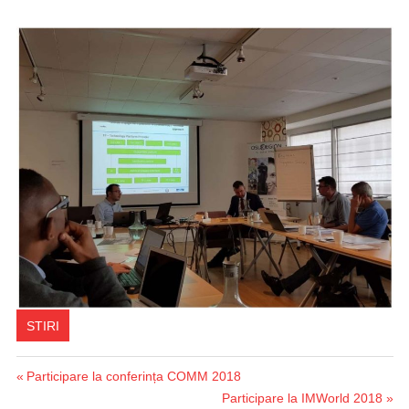
STIRI
Previous
Participare la conferința COMM 2018
Post
Post:
Next
Participare la IMWorld 2018