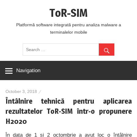
Skip
ToR-SIM
to
content
Platformă software integrată pentru analiza malware a
terminalelor mobile
Navigation
October 3, 2018
Întâlnire tehnică pentru aplicarea
rezultatelor ToR-SIM într-o propunere
H2020
În data de 1 și 2 octombrie a avut loc o întâlnire