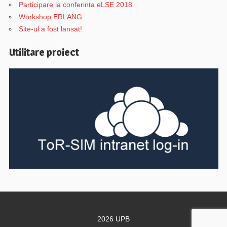
Participare la conferința eLSE 2018
Workshop ERLANG
Site-ul a fost lansat!
Utilitare proiect
2026 UPB